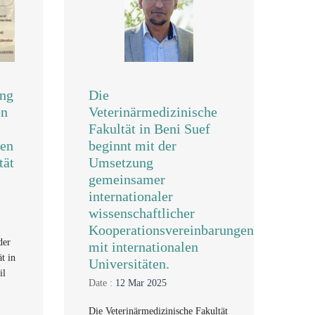
ung
Die
en
Veterinärmedizinische
Fakultät in Beni Suef
hen
beginnt mit der
tät
Umsetzung
gemeinsamer
internationaler
wissenschaftlicher
Kooperationsvereinbarungen
der
mit internationalen
t in
Universitäten.
il
Date :
12 Mar 2025
Die Veterinärmedizinische Fakultät