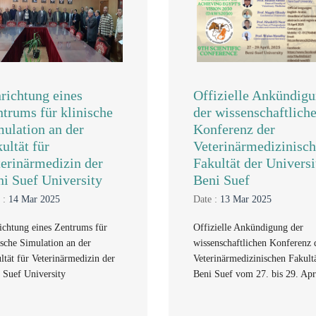
richtung eines
Offizielle Ankündig
trums für klinische
der wissenschaftlich
ulation an der
Konferenz der
ultät für
Veterinärmedizinisc
erinärmedizin der
Fakultät der Universi
i Suef University
Beni Suef
 :
14 Mar 2025
Date :
13 Mar 2025
ichtung eines Zentrums für
Offizielle Ankündigung der
ische Simulation an der
wissenschaftlichen Konferenz 
ltät für Veterinärmedizin der
Veterinärmedizinischen Fakultä
 Suef University
Beni Suef vom 27. bis 29. Apr