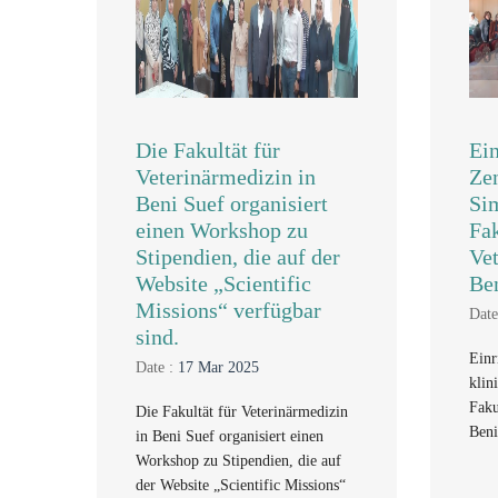
Die Fakultät für
Ein
Veterinärmedizin in
Zen
Beni Suef organisiert
Sim
einen Workshop zu
Fak
Stipendien, die auf der
Vet
Website „Scientific
Ben
Missions“ verfügbar
Date
sind.
Einr
Date :
17 Mar 2025
klin
Faku
Die Fakultät für Veterinärmedizin
Beni
in Beni Suef organisiert einen
Workshop zu Stipendien, die auf
der Website „Scientific Missions“