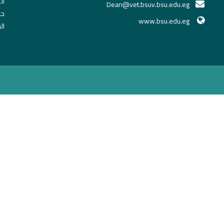
ال
Dean@vet.bsuv.bsu.edu.eg
حج
www.bsu.edu.eg
ال