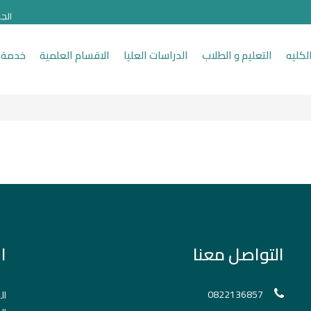
الج
لكليه
التعليم و الطلاب
الدراسات العليا
الاقسام العلمية
خدمة 
التواصل معنا
ا
0822136857
ال