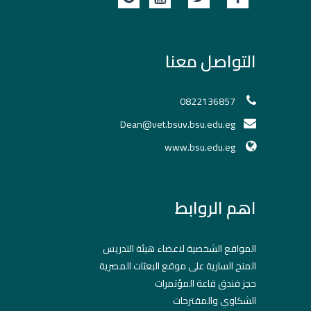
التواصل معنا
0822136857
Dean@vet.bsuv.bsu.edu.eg
www.bsu.edu.eg
اهم الروابط
المواقع الشخصية لاعضاء هيئة التدريس
المنح السارية على موقع البعثات المصرية
حجز فندق قاعة المؤتمرات
الشكاوي والمقترحات