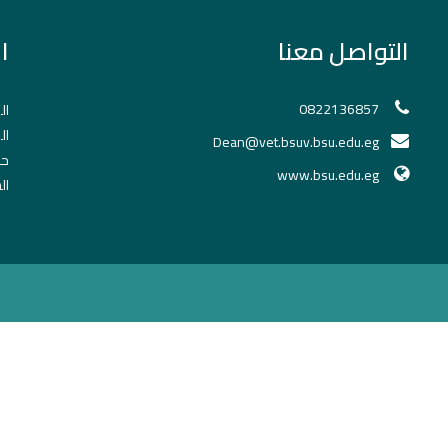
التواصل معنا
ا
0822136857
ال
ال
Dean@vet.bsuv.bsu.edu.eg
حج
www.bsu.edu.eg
ال