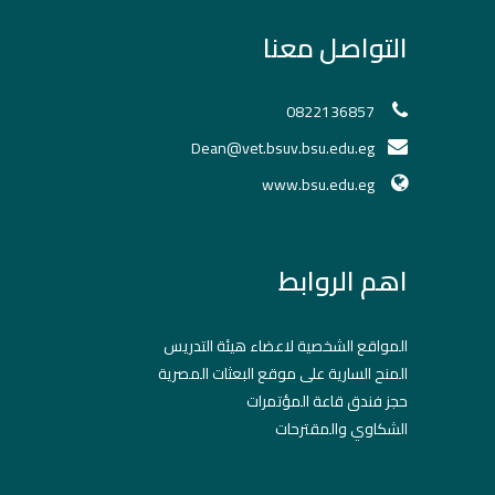
التواصل معنا
0822136857
Dean@vet.bsuv.bsu.edu.eg
www.bsu.edu.eg
اهم الروابط
المواقع الشخصية لاعضاء هيئة التدريس
المنح السارية على موقع البعثات المصرية
حجز فندق قاعة المؤتمرات
الشكاوي والمقترحات