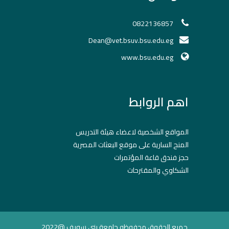
0822136857
Dean@vet.bsuv.bsu.edu.eg
www.bsu.edu.eg
اهم الروابط
المواقع الشخصية لاعضاء هيئة التدريس
المنح السارية على موقع البعثات المصرية
حجز فندق قاعة المؤتمرات
الشكاوي والمقترحات
جميع الحقوق محفوظه جامعة بني سويف @2022