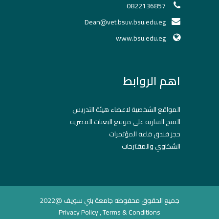
0822136857
Dean@vet.bsuv.bsu.edu.eg
www.bsu.edu.eg
اهم الروابط
المواقع الشخصية لاعضاء هيئة التدريس
المنح السارية على موقع البعثات المصرية
حجز فندق قاعة المؤتمرات
الشكاوي والمقترحات
جميع الحقوق محفوظه جامعة بني سويف @2022
Privacy Policy , Terms & Conditions