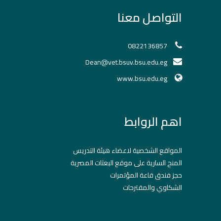
التواصل معنا
0822136857
Dean@vet.bsuv.bsu.edu.eg
www.bsu.edu.eg
اهم الروابط
المواقع الشخصية لاعضاء هيئة التدريس
المنح السارية على موقع البعثات المصرية
حجز فندق قاعة المؤتمرات
الشكاوي والمقترحات