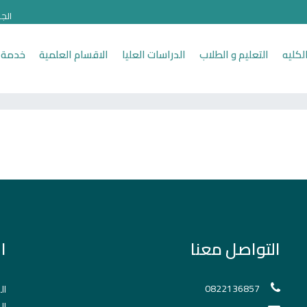
الج
لكليه
التعليم و الطلاب
الدراسات العليا
الاقسام العلمية
خدمة 
التواصل معنا
ا
0822136857
ال
ال