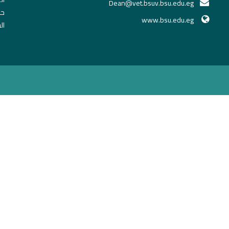
Dean@vet.bsuv.bsu.edu.eg
حج
www.bsu.edu.eg
ال