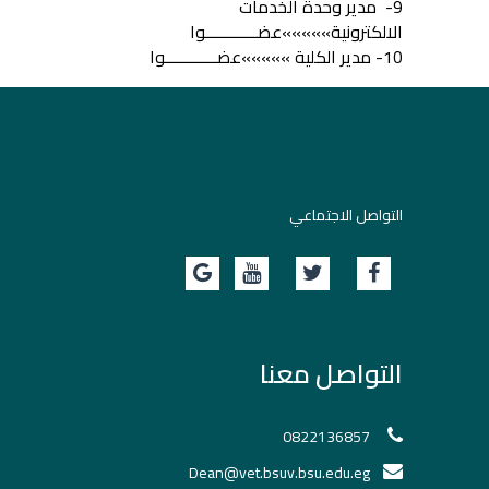
9- مدير وحدة الخدمات
الالكترونية»»»»»عضــــــــــــوا
10- مدير الكلية »»»»»عضــــــــــــوا
التواصل الاجتماعي
التواصل معنا
0822136857
Dean@vet.bsuv.bsu.edu.eg