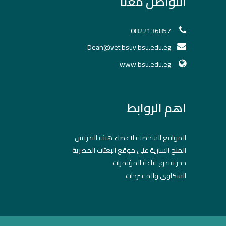
التواصل معنا
0822136857
Dean@vet.bsuv.bsu.edu.eg
www.bsu.edu.eg
اهم الروابط
المواقع الشخصية لاعضاء هيئة التدريس
المنح السارية على موقع البعثات المصرية
حجز فندق قاعة المؤتمرات
الشكاوي والمقترحات