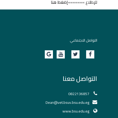
للإطلاع »»»»»»»
إضغط هنا
التواصل الاجتماعي
التواصل معنا
0822136857
Dean@vet.bsuv.bsu.edu.eg
www.bsu.edu.eg