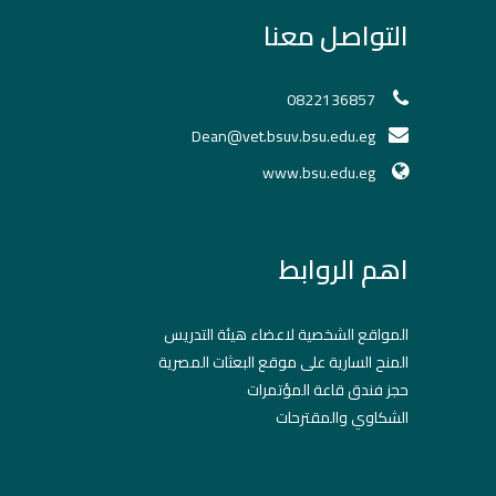
التواصل معنا
0822136857
Dean@vet.bsuv.bsu.edu.eg
www.bsu.edu.eg
اهم الروابط
المواقع الشخصية لاعضاء هيئة التدريس
المنح السارية على موقع البعثات المصرية
حجز فندق قاعة المؤتمرات
الشكاوي والمقترحات