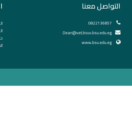
التواصل معنا
ا
0822136857
ال
ال
Dean@vet.bsuv.bsu.edu.eg
حج
www.bsu.edu.eg
ال