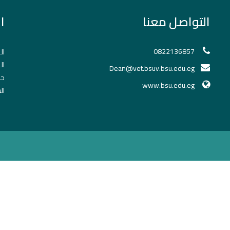
التواصل معنا
ا
0822136857
ال
ال
Dean@vet.bsuv.bsu.edu.eg
حج
www.bsu.edu.eg
ال